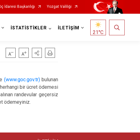
ç İdaresi Başkanlığı
Yozgat Valiliği
İSTATİSTİKLER
İLETİŞİM
21
°C
de
(www.goc.gov.tr)
bulunan
herhangi bir ücret ödemesi
 alınan randevular geçersiz
ret ödemeyiniz.