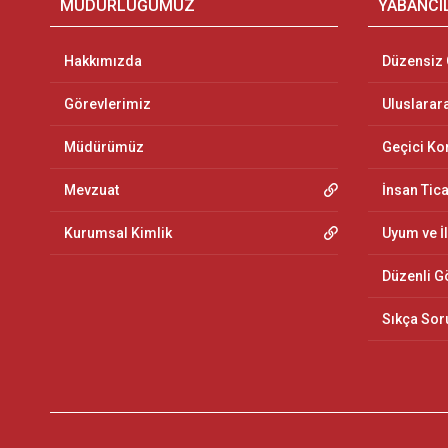
MÜDÜRLÜĞÜMÜZ
YABANCI
Hakkımızda
Düzensiz
Görevlerimiz
Uluslarar
Müdürümüz
Geçici K
Mevzuat
İnsan Tic
Kurumsal Kimlik
Uyum ve İ
Düzenli G
Sıkça Sor