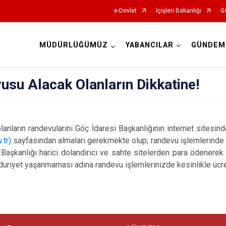
e-Devlet
İçişleri Bakanlığı
Gö
MÜDÜRLÜĞÜMÜZ
YABANCILAR
GÜNDEM
İl Göç İdaresi Müdürlükleri
su Alacak Olanların Dikkatine!
anların randevularını Göç İdaresi Başkanlığının internet sitesin
.tr)
sayfasından almaları gerekmekte olup; randevu işlemlerinde 
Başkanlığı harici dolandırıcı ve sahte sitelerden para ödenerek
ğduriyet yaşanmaması adına randevu işlemlerinizde kesinlikle üc