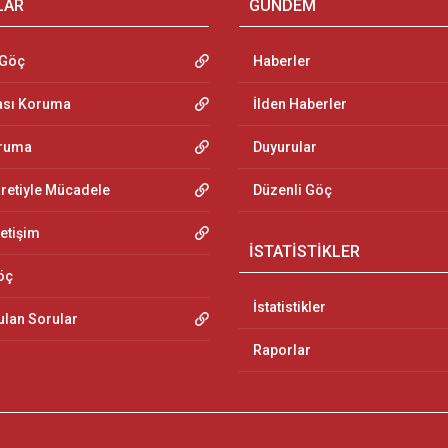
LAR
GÜNDEM
 Göç
Haberler
ası Koruma
İlden Haberler
oruma
Duyurular
aretiyle Mücadele
Düzenli Göç
letişim
İSTATİSTİKLER
öç
İstatistikler
ulan Sorular
Raporlar