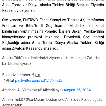
Atilla Toros ve Dünya Ahıska Türkleri Birliği Başkanı Ziyatdin
Kassanov da yer aldı.
Öte yandan, ENERWO Enerji Sanayi ve Ticaret A.Ş. tarafından
Erzincan ve Bitlis’te İl Göç İdaresi Müdürlükleri hizmet
binalarının yaptırılmasına yönelik, İçişleri Bakanı Yerlikaya’nın
himayelerinde
protokol imzalandı. Protokolü, Göç İdaresi
Başkanlığı adına Atilla Toros, Dünya Ahıska Türkleri Birliği
adına Ziyatdin Kassanov imzaladı.
Ahıska Türk’ü kardeşlerimizi ziyaret ettik. Malazgirt Zaferini
birlikte kutluyoruz.
Biz biriz, beraberiz🇹🇷
📍Ahlat
pic.twitter.com/sJ1Z70npU5
&mdash; Ali Yerlikaya (@AliYerlikaya)
August 26, 2024
Ahıska Türk&#39;ü Mizam Dedemizle Ahlat&#39;ta buluştuk,
sohbet ettik.