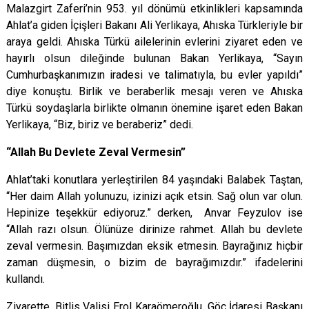
Malazgirt Zaferi’nin 953. yıl dönümü etkinlikleri kapsamında
Ahlat’a giden İçişleri Bakanı Ali Yerlikaya, Ahıska Türkleriyle bir
araya geldi. Ahıska Türkü ailelerinin evlerini ziyaret eden ve
hayırlı olsun dileğinde bulunan Bakan Yerlikaya, “Sayın
Cumhurbaşkanımızın iradesi ve talimatıyla, bu evler yapıldı”
diye konuştu. Birlik ve beraberlik mesajı veren ve Ahıska
Türkü soydaşlarla birlikte olmanın önemine işaret eden Bakan
Yerlikaya, “Biz, biriz ve beraberiz” dedi.
“Allah Bu Devlete Zeval Vermesin”
Ahlat’taki konutlara yerleştirilen 84 yaşındaki Balabek Taştan,
“Her daim Allah yolunuzu, izinizi açık etsin. Sağ olun var olun.
Hepinize teşekkür ediyoruz.” derken, Anvar Feyzulov ise
“Allah razı olsun. Ölünüze dirinize rahmet. Allah bu devlete
zeval vermesin. Başımızdan eksik etmesin. Bayrağınız hiçbir
zaman düşmesin, o bizim de bayrağımızdır.” ifadelerini
kullandı.
Ziyarette, Bitlis Valisi Erol Karaömeroğlu, Göç İdaresi Başkanı