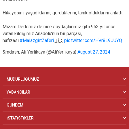
Hikâyesini, yaşadıklarını, gördüklerini, tanık olduklarını anlattı.
Mizam Dedemiz de nice soydaşlarımız gibi 953 yıl önce
vatan kıldığımız Anadolu’nun bir parçası,
hafızası.
#MalazgirtZaferi
🇹🇷
pic.twitter.com/HVr8L9UUYQ
&mdash; Ali Yerlikaya (@AliYerlikaya)
August 27, 2024
MÜDÜRLÜĞÜMÜZ
YABANCILAR
GÜNDEM
İSTATİSTİKLER